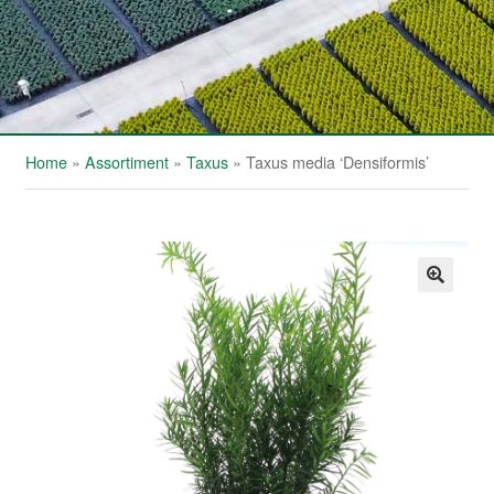
Home
»
Assortiment
»
Taxus
»
Taxus media ‘Densiformis’
🔍