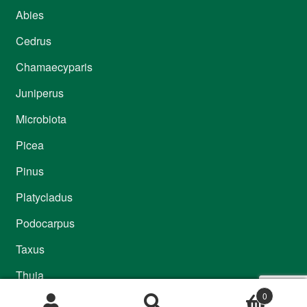
Abies
Cedrus
Chamaecyparis
Juniperus
Microbiota
Picea
Pinus
Platycladus
Podocarpus
Taxus
Thuja
0
Thujopsis