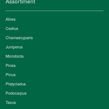
Assortiment
Abies
Cedrus
Chamaecyparis
Juniperus
Microbiota
Picea
Pinus
Platycladus
Podocarpus
Taxus