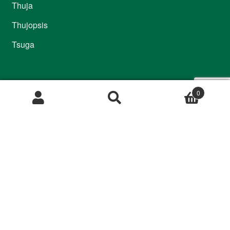
Thuja
Thujopsis
Tsuga
Informatie
0
Winkelmand
Mijn account
Inlogcode webshop aanvragen
Algemene voorwaarden
Disclaimer
Privacyverklaring