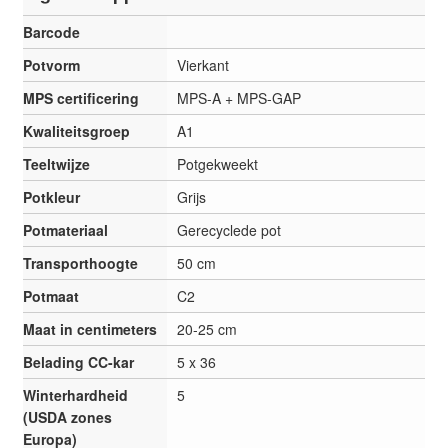
Barcode
Potvorm
Vierkant
MPS certificering
MPS-A + MPS-GAP
Kwaliteitsgroep
A1
Teeltwijze
Potgekweekt
Potkleur
Grijs
Potmateriaal
Gerecyclede pot
Transporthoogte
50 cm
Potmaat
C2
Maat in centimeters
20-25 cm
Belading CC-kar
5 x 36
Winterhardheid
5
(USDA zones
Europa)