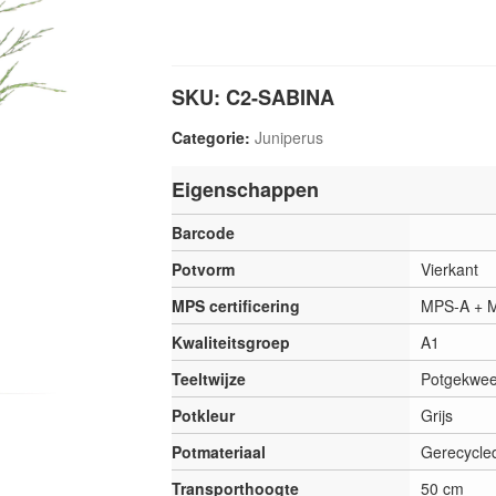
SKU:
C2-SABINA
Categorie:
Juniperus
Eigenschappen
Barcode
Potvorm
Vierkant
MPS certificering
MPS-A + 
Kwaliteitsgroep
A1
Teeltwijze
Potgekwee
Potkleur
Grijs
Potmateriaal
Gerecycle
Transporthoogte
50 cm