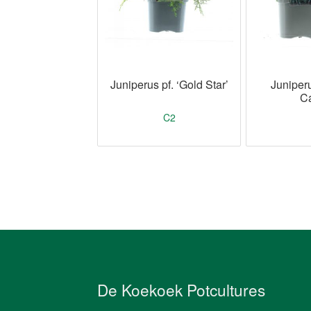
Juniperus pf. ‘Gold Star’
Juniperu
Ca
C2
De Koekoek Potcultures