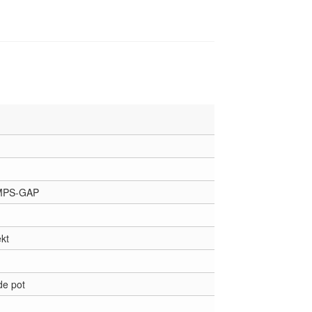
MPS-GAP
kt
de pot