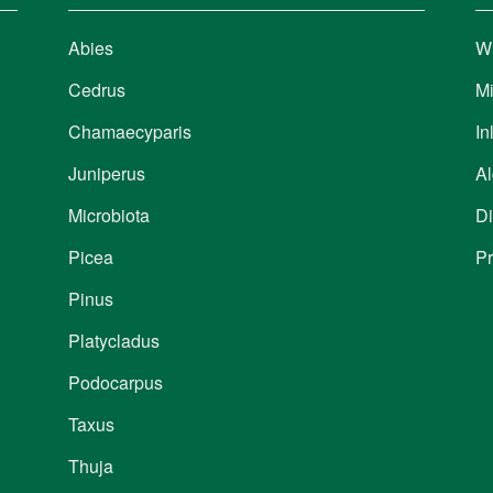
Abies
W
Cedrus
Mi
Chamaecyparis
I
Juniperus
A
Microbiota
Di
Picea
Pr
Pinus
Platycladus
Podocarpus
Taxus
Thuja