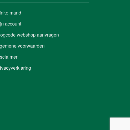
inkelmand
jn account
nlogcode webshop aanvragen
lgemene voorwaarden
sclaimer
ivacyverklaring