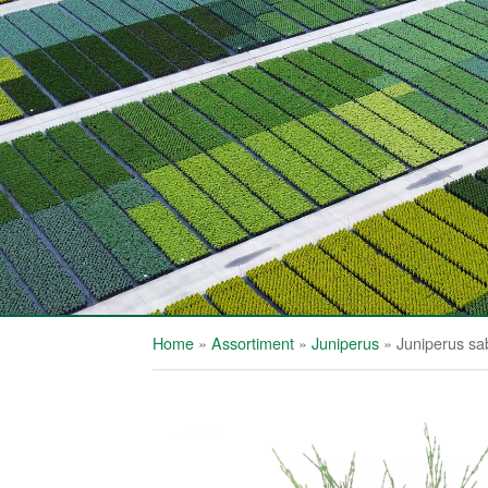
Home
»
Assortiment
»
Juniperus
»
Juniperus sa