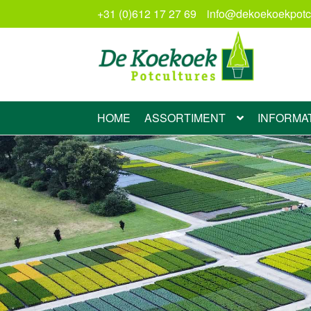
+31 (0)612 17 27 69
info@dekoekoekpotcu
Ga
Ga
door
naar
naar
de
navigatie
inhoud
HOME
ASSORTIMENT
INFORMA