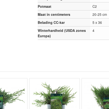
Potmaat
C2
Maat in centimeters
20-25 cm
Belading CC-kar
5 x 36
Winterhardheid (USDA zones
4
Europa)