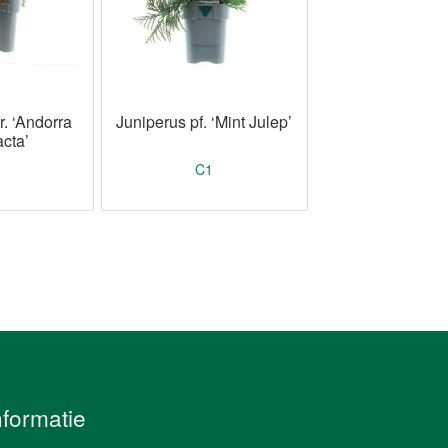
r. ‘Andorra
Juniperus pf. ‘Mint Julep’
cta’
C1
nformatie