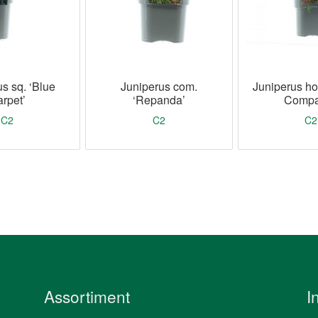
s sq. ‘Blue
Juniperus com.
Juniperus ho
rpet’
‘Repanda’
Compa
C2
C2
C2
Assortiment
I