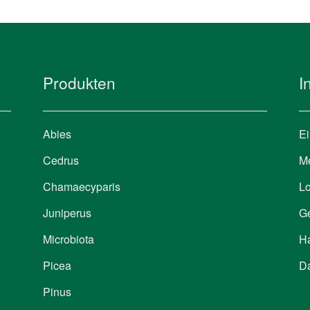
Produkten
I
Abies
E
Cedrus
M
Chamaecyparis
Lo
Juniperus
G
Microbiota
H
Picea
Da
Pinus