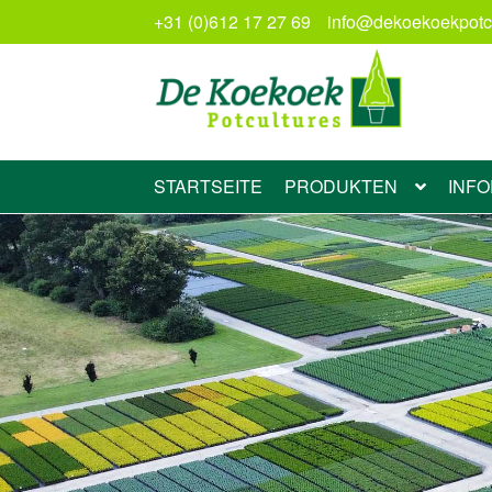
+31 (0)612 17 27 69
info@dekoekoekpotcu
Zur
Zum
Navigation
Inhalt
springen
springen
STARTSEITE
PRODUKTEN
INF